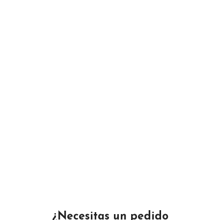
Bottom flip
X
Cras ultricies ligula sed magna dictum porta. Nulla
porttitor accumsan tincidunt. Curabitur aliquet
quam id dui posuere blandit. Curabitur non nulla sit
amet nisl tempus convallis quis ac lectus.
VIEW MORE
SHOP NOW
¿Necesitas un pedido