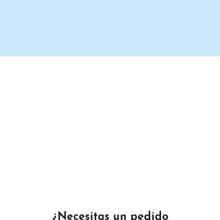
Un proveedor de productos de limpieza serio y confiable.
Maximino Ávila Camacho N°4122 ,, Buena Vista, Puebla,
México
Teléfono: 2225 638432
Email: gustamar.mx@gmail.com
¿Necesitas un pedido