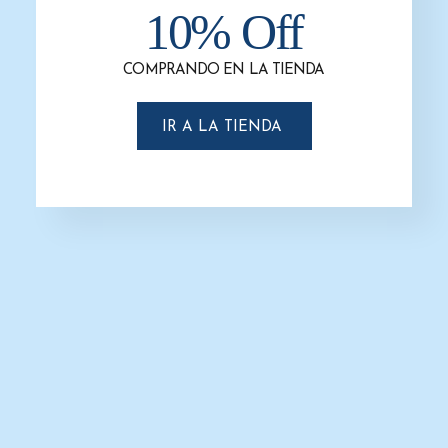
10% Off
COMPRANDO EN LA TIENDA
IR A LA TIENDA
Dispensador de Toalla en Rollo
Dispensador de Toalla en Rollo
Precorte Semi-Automático Blanco.
Precorte Semi-Automático Humo
Forte Gustamar. G-F418-BB
con Blanco. Forte Gustamar. G-F418-
BH
$
1,500.0
$
1,400.0
$
1,550.0
$
1,450.0
AÑADIR AL CARRITO
AÑADIR AL CARRITO