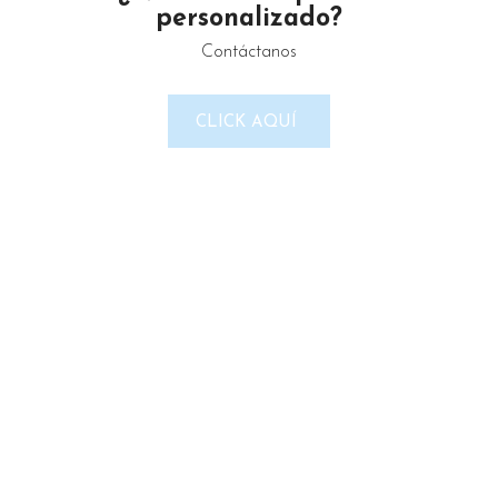
personalizado?
Contáctanos
LINKS DEL SITIO
CLICK AQUÍ
Política de Privacidad
Términos & Condiciones
Reembolso y devoluciones
Contacto
Noticias
Nosotros
Tienda