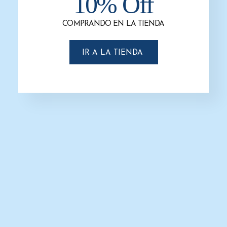
10% Off
COMPRANDO EN LA TIENDA
IR A LA TIENDA
Dispensador de Papel Higiénico
AE59000 JOFEL Smart Mini
$
450.0
$
350.0
AÑADIR AL CARRITO