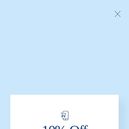
10% de Descuento con Tu Compra Online
0
Basurero de 130 litros
Categorías
Inicio
Productos etiquetados “Basurero de 130 litros”
Mostrando el único resultado
Mostrar Opciones
Filtros
-31%