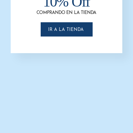
10% Off
COMPRANDO EN LA TIENDA
IR A LA TIENDA
Basurero Super K 130 Litros
$
906.0
$
625.0
SELECCIONAR OPCIONES