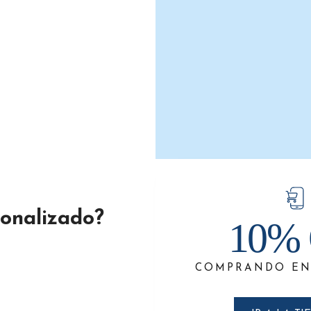
 Basura de 15 Litros Rectangular
$
133.0
$
91.0
SELECCIONAR OPCIONES
sonalizado?
10% 
COMPRANDO EN