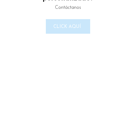
Contáctanos
LINKS DEL SITIO
CLICK AQUÍ
Política de Privacidad
Términos & Condiciones
Reembolso y devoluciones
Contacto
Noticias
Nosotros
Tienda