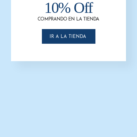
10% Off
-31%
COMPRANDO EN LA TIENDA
IR A LA TIENDA
Basurero Super K 130 Litros
$
906.0
$
625.0
SELECCIONAR OPCIONES