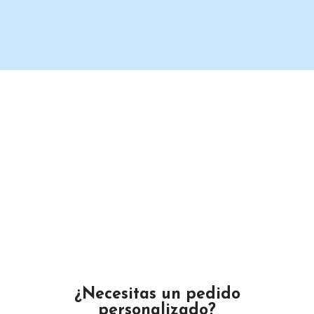
Un proveedor de productos de limpieza serio y confiable.
Maximino Ávila Camacho N°4122 ,, Buena Vista, Puebla,
México
Teléfono: 2225 638432
Email: gustamar.mx@gmail.com
¿Necesitas un pedido
personalizado?