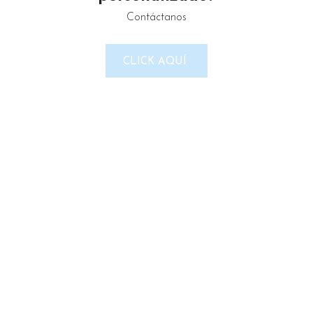
Contáctanos
LINKS DEL SITIO
CLICK AQUÍ
Política de Privacidad
Términos & Condiciones
Reembolso y devoluciones
Contacto
Noticias
Nosotros
Tienda