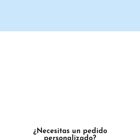
Un proveedor de productos de limpieza serio y confiable.
Maximino Ávila Camacho N°4122 ,, Buena Vista, Puebla,
México
Teléfono: 2225 638432
Email: gustamar.mx@gmail.com
¿Necesitas un pedido
personalizado?