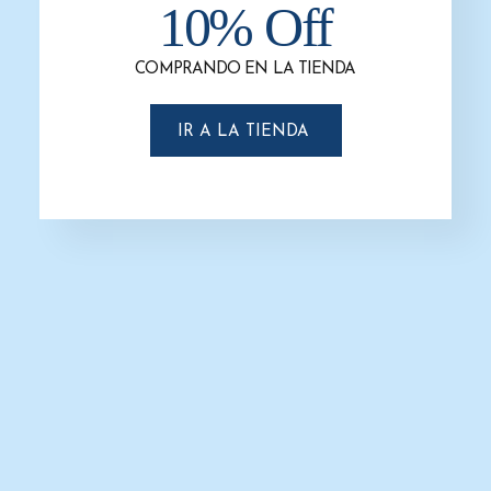
10% Off
-31%
COMPRANDO EN LA TIENDA
IR A LA TIENDA
Basurero de 120 litros sin Pedal
$
3,588.0
$
2,474.0
SELECCIONAR OPCIONES