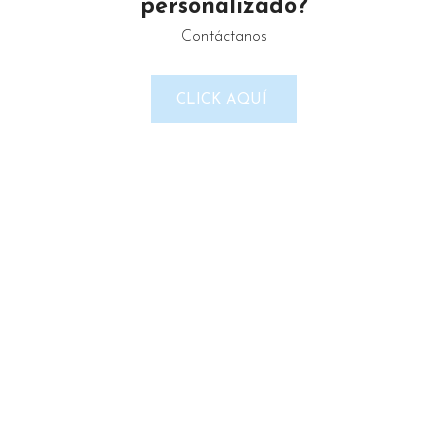
personalizado?
Contáctanos
LINKS DEL SITIO
CLICK AQUÍ
Política de Privacidad
Términos & Condiciones
Reembolso y devoluciones
Contacto
Noticias
Nosotros
Tienda