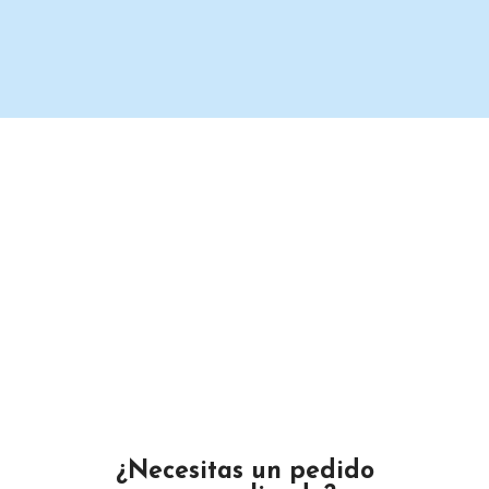
Un proveedor de productos de limpieza serio y confiable.
Maximino Ávila Camacho N°4122 ,, Buena Vista, Puebla,
México
Teléfono: 2225 638432
Email: gustamar.mx@gmail.com
¿Necesitas un pedido