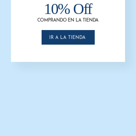
10% Off
-32%
COMPRANDO EN LA TIENDA
IR A LA TIENDA
Cesto de Basura de 11 Litros
Rectangular
$
76.0
$
52.0
SELECCIONAR OPCIONES