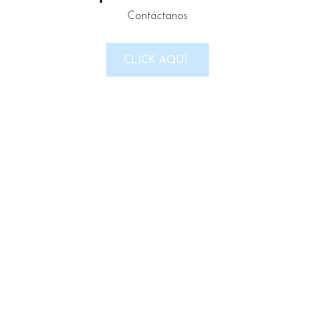
Contáctanos
LINKS DEL SITIO
CLICK AQUÍ
Política de Privacidad
Términos & Condiciones
Reembolso y devoluciones
Contacto
Noticias
Nosotros
Tienda