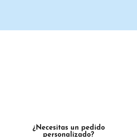
Un proveedor de productos de limpieza serio y confiable.
Maximino Ávila Camacho N°4122 ,, Buena Vista, Puebla,
México
Teléfono: 2225 638432
Email: gustamar.mx@gmail.com
¿Necesitas un pedido
personalizado?