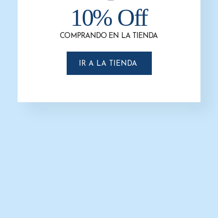
10% Off
-31%
COMPRANDO EN LA TIENDA
IR A LA TIENDA
Basurero Super K 130 Litros
$
906.0
$
625.0
SELECCIONAR OPCIONES