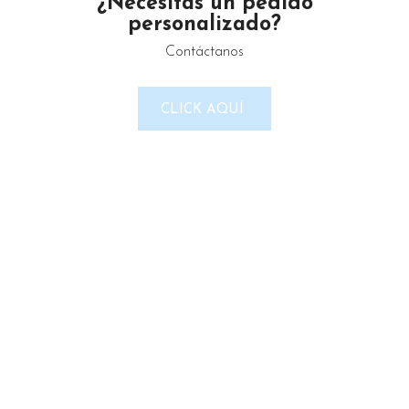
¿Necesitas un pedido
personalizado?
Contáctanos
LINKS DEL SITIO
CLICK AQUÍ
Política de Privacidad
Términos & Condiciones
Reembolso y devoluciones
Contacto
Noticias
Nosotros
Tienda