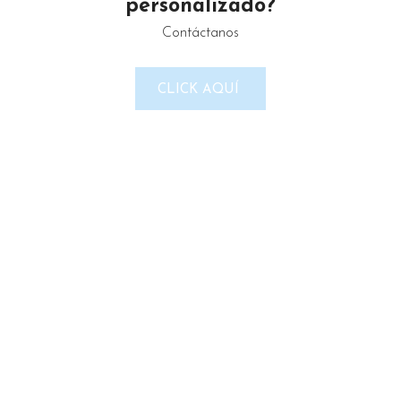
personalizado?
Contáctanos
LINKS DEL SITIO
CLICK AQUÍ
Política de Privacidad
Términos & Condiciones
Reembolso y devoluciones
Contacto
Noticias
Nosotros
Tienda