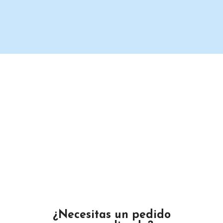
Un proveedor de productos de limpieza serio y confiable.
Maximino Ávila Camacho N°4122 ,, Buena Vista, Puebla,
México
Teléfono: 2225 638432
Email: gustamar.mx@gmail.com
¿Necesitas un pedido