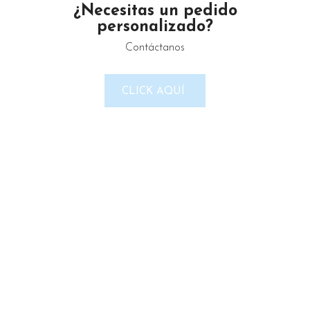
¿Necesitas un pedido
personalizado?
Contáctanos
LINKS DEL SITIO
CLICK AQUÍ
Política de Privacidad
Términos & Condiciones
Reembolso y devoluciones
Contacto
Noticias
Nosotros
Tienda