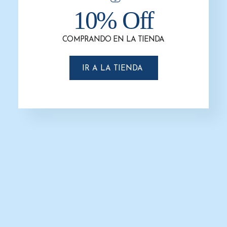
10% Off
-13%
COMPRANDO EN LA TIENDA
IR A LA TIENDA
Dispensador De Jabón Rellenable
AC27050
$
400.0
$
350.0
AÑADIR AL CARRITO