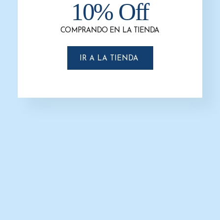
10% Off
COMPRANDO EN LA TIENDA
IR A LA TIENDA
Dispensador de Papel Higiénico
Maxi Blanco Smart
$
500.0
$
450.0
AÑADIR AL CARRITO