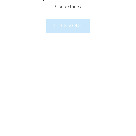
Contáctanos
LINKS DEL SITIO
CLICK AQUÍ
Política de Privacidad
Términos & Condiciones
Reembolso y devoluciones
Contacto
Noticias
Nosotros
Tienda