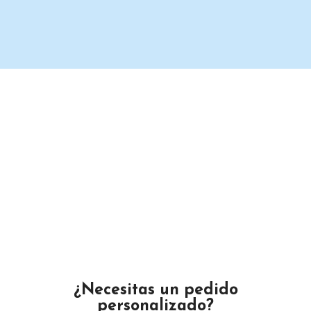
Un proveedor de productos de limpieza serio y confiable.
Maximino Ávila Camacho N°4122 ,, Buena Vista, Puebla,
México
Teléfono: 2225 638432
Email: gustamar.mx@gmail.com
¿Necesitas un pedido
personalizado?