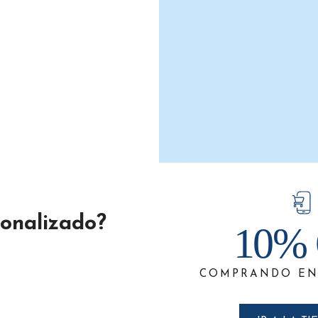
dor de Gel Antibacterial o Jabón
Líquido Forte G-F320-YY
$
374.5
$
245.0
AÑADIR AL CARRITO
sonalizado?
10% 
COMPRANDO EN