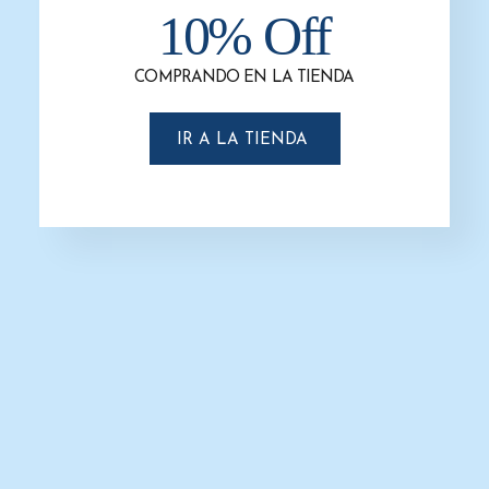
-4%
10% Off
COMPRANDO EN LA TIENDA
IR A LA TIENDA
Dispensador Sanitas Acero
Inoxidable Satinado G-114SS – Titán
– Gustamar
$
868.0
$
836.0
AÑADIR AL CARRITO