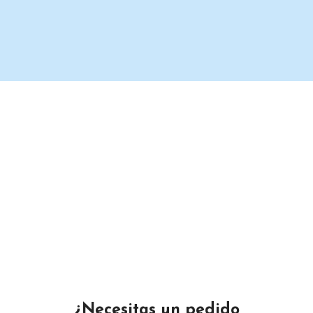
Un proveedor de productos de limpieza serio y confiable.
Maximino Ávila Camacho N°4122 ,, Buena Vista, Puebla,
México
Teléfono: 2225 638432
Email: gustamar.mx@gmail.com
¿Necesitas un pedido