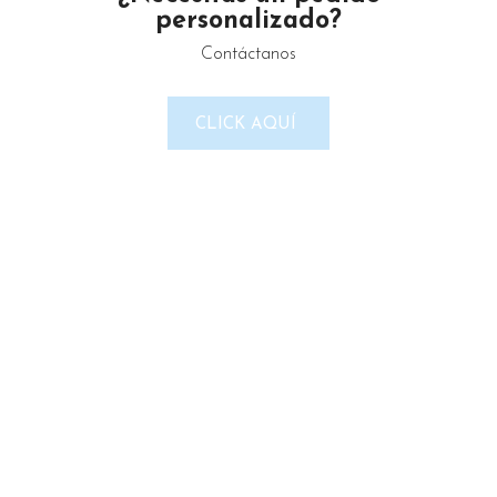
personalizado?
Contáctanos
LINKS DEL SITIO
CLICK AQUÍ
Política de Privacidad
Términos & Condiciones
Reembolso y devoluciones
Contacto
Noticias
Nosotros
Tienda