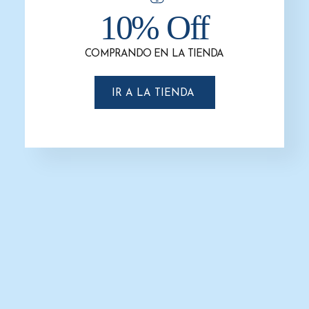
10% Off
-4%
COMPRANDO EN LA TIENDA
IR A LA TIENDA
Dispensador Sanitas Classic White –
G-8235W – Titán – Gustamar
$
385.0
$
371.0
AÑADIR AL CARRITO