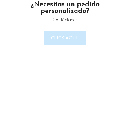
¿Necesitas un pedido
personalizado?
Contáctanos
LINKS DEL SITIO
CLICK AQUÍ
Política de Privacidad
Términos & Condiciones
Reembolso y devoluciones
Contacto
Noticias
Nosotros
Tienda