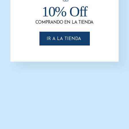
10% Off
-13%
COMPRANDO EN LA TIENDA
IR A LA TIENDA
Dispensador De Jabón Rellenable
AC27050
$
400.0
$
350.0
AÑADIR AL CARRITO