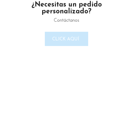
¿Necesitas un pedido
personalizado?
Contáctanos
LINKS DEL SITIO
CLICK AQUÍ
Política de Privacidad
Términos & Condiciones
Reembolso y devoluciones
Contacto
Noticias
Nosotros
Tienda