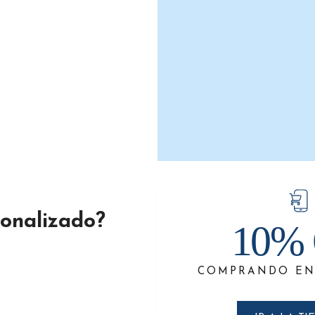
dor de Basura Azul Tapa Negra
$
125.0
$
481.0
-
SELECCIONAR OPCIONES
sonalizado?
10% 
COMPRANDO EN