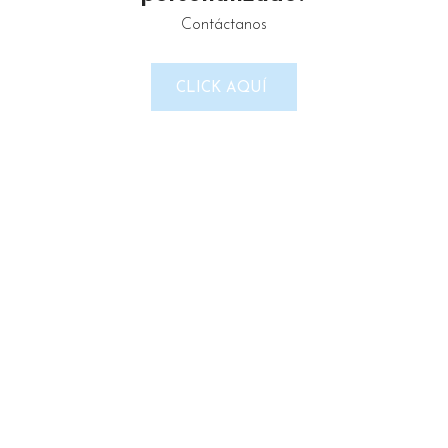
Contáctanos
LINKS DEL SITIO
CLICK AQUÍ
Política de Privacidad
Términos & Condiciones
Reembolso y devoluciones
Contacto
Noticias
Nosotros
Tienda