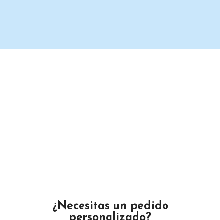
Un proveedor de productos de limpieza serio y confiable.
Maximino Ávila Camacho N°4122 ,, Buena Vista, Puebla,
México
Teléfono: 2225 638432
Email: gustamar.mx@gmail.com
¿Necesitas un pedido
personalizado?