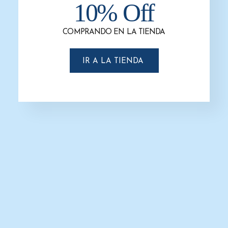
10% Off
-31%
COMPRANDO EN LA TIENDA
IR A LA TIENDA
Basurero Cuadrado Gris de Pedal
$
856.0
$
1,500.0
-
SELECCIONAR OPCIONES