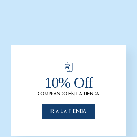
Basurero Cuadrado con Tapa
Bote de Basura Redondo de 6 litros
Balancín
$
76.0
$
52.0
$
437.0
$
506.0
-
10% Off
AÑADIR AL CARRITO
SELECCIONAR OPCIONES
COMPRANDO EN LA TIENDA
-31%
-32%
IR A LA TIENDA