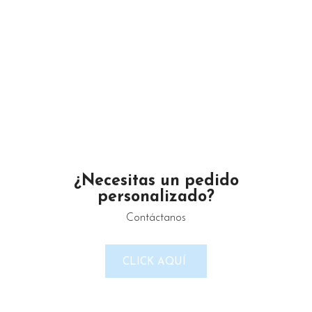
Un proveedor de productos de limpieza serio y confiable.
Maximino Ávila Camacho N°4122 ,, Buena Vista, Puebla,
México
Teléfono: 2225 638432
¿Necesitas un pedido
personalizado?
Email: gustamar.mx@gmail.com
Contáctanos
CLICK AQUÍ
LINKS DEL SITIO
Política de Privacidad