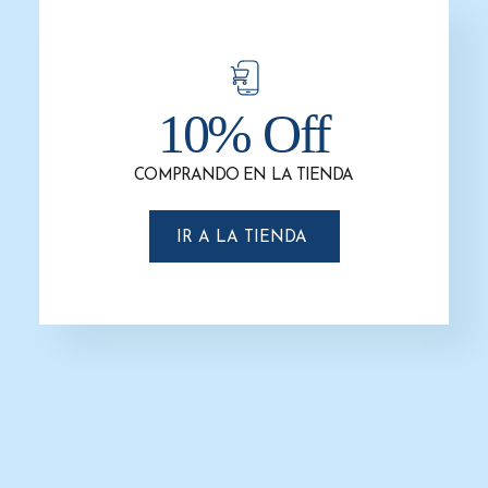
-6%
-6%
10% Off
COMPRANDO EN LA TIENDA
Basurero Cenicero / Bote de Basura
Basurero Cenicero / Bote de Basura
IR A LA TIENDA
Cenicero en Acero Inoxidable Jumbo
Cenicero en Acero Inoxidable Cubo
Aro Balancín 49 cm x 80 cm y de 150
T/A Balancín Negro G-321206
litros de capacidad. Clave:G-112206
$
1,644.1
$
1,538.0
$
4,127.5
$
3,861.2
AÑADIR AL CARRITO
AÑADIR AL CARRITO
-6%