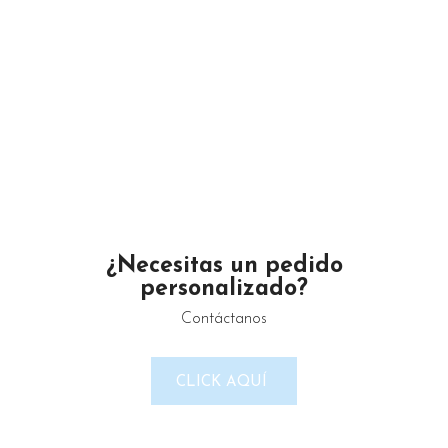
Un proveedor de productos de limpieza serio y confiable.
Maximino Ávila Camacho N°4122 ,, Buena Vista, Puebla,
México
Teléfono: 2225 638432
Email: gustamar.mx@gmail.com
¿Necesitas un pedido
LINKS DEL SITIO
personalizado?
Política de Privacidad
Contáctanos
Términos & Condiciones
CLICK AQUÍ
Reembolso y devoluciones
Contacto