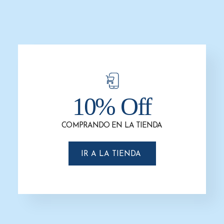
-6%
-6%
10% Off
Basurero ecológico / Bote de Basura
Basurero ecológico / Bote de Basura
en Acero Inoxidable para reciclar G-
en Acero Inoxidable para reciclar
110856
Duplex 49 cm x 104 cm. Clave G-
COMPRANDO EN LA TIENDA
113956.
$
4,531.0
$
4,238.6
$
6,540.8
$
6,118.8
AÑADIR AL CARRITO
IR A LA TIENDA
AÑADIR AL CARRITO
-6%
-6%