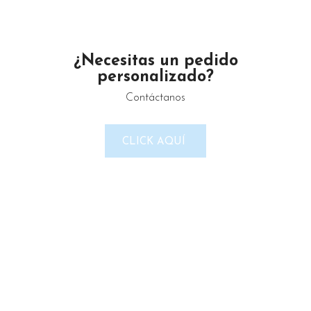
Teléfono: 2225 638432
Email: gustamar.mx@gmail.com
¿Necesitas un pedido
personalizado?
Contáctanos
LINKS DEL SITIO
CLICK AQUÍ
Política de Privacidad
Términos & Condiciones
Reembolso y devoluciones
Contacto
Noticias
Nosotros
Tienda