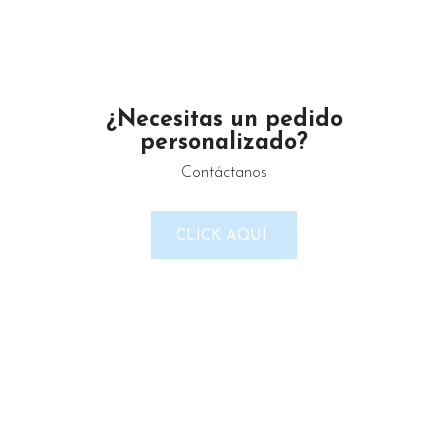
Maximino Ávila Camacho N°4122 ,, Buena Vista, Puebla,
México
Teléfono: 2225 638432
Email: gustamar.mx@gmail.com
¿Necesitas un pedido
personalizado?
Contáctanos
LINKS DEL SITIO
CLICK AQUÍ
Política de Privacidad
Términos & Condiciones
Reembolso y devoluciones
Contacto
Noticias
Nosotros