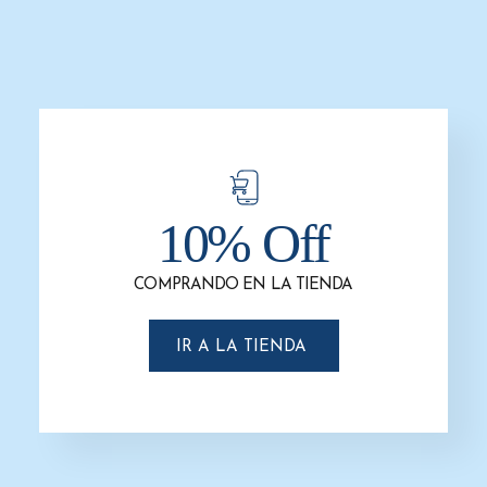
-6%
-6%
10% Off
Basurero ecológico / Bote de Basura
Basurero ecológico / Bote de Basura
COMPRANDO EN LA TIENDA
en Acero Inoxidable para reciclar G-
en Acero Inoxidable para reciclar
110856
Duplex 49 cm x 104 cm. Clave G-
113956.
$
4,531.0
$
4,238.6
IR A LA TIENDA
$
6,540.8
$
6,118.8
AÑADIR AL CARRITO
AÑADIR AL CARRITO
-6%
-6%