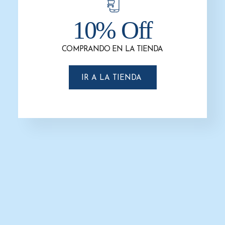
10% Off
COMPRANDO EN LA TIENDA
Cesto Papelero / Bote de Basura
Cesto Papelero / Bote de Basura
Papelero en Acero Inoxidable de 26
Papelero en Acero Inoxidable Aro
x 26 x 50 cm y de 33 litros. Clave: G-
Punzonado 29 cm x 33 cm y de 21
IR A LA TIENDA
111836
litros. Clave: G-320706
$
1,850.0
$
1,595.0
$
1,000.0
$
850.0
AÑADIR AL CARRITO
AÑADIR AL CARRITO
-12%
-13%