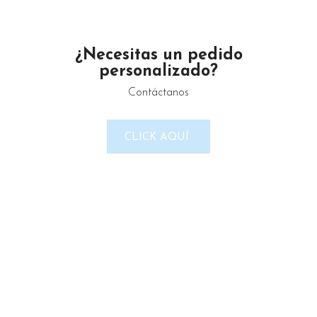
¿Necesitas un pedido
personalizado?
Contáctanos
CLICK AQUÍ
Un proveedor de productos de limpieza serio y confiable.
Maximino Ávila Camacho N°4122 ,, Buena Vista, Puebla,
México
Teléfono: 2225 638432
Email: gustamar.mx@gmail.com