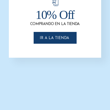
10% Off
COMPRANDO EN LA TIENDA
Cesto Papelero / Bote de Basura
Cesto Papelero / Bote de Basura
Papelero en Acero Inoxidable de 26
Papelero en Acero Inoxidable de 26
x 26 x 70 cm y de 47 litros. Clave: G-
x 26 x 50 cm y de 33 litros. Clave: G-
IR A LA TIENDA
112836
111836
$
2,350.0
$
1,999.0
$
1,850.0
$
1,595.0
AÑADIR AL CARRITO
AÑADIR AL CARRITO
-15%
-12%