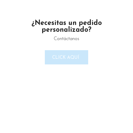
¿Necesitas un pedido
personalizado?
Contáctanos
CLICK AQUÍ
Un proveedor de productos de limpieza serio y confiable.
Maximino Ávila Camacho N°4122 ,, Buena Vista, Puebla,
México
Teléfono: 2225 638432
Email: gustamar.mx@gmail.com