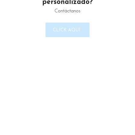
personalizado?
Contáctanos
LINKS DEL SITIO
CLICK AQUÍ
Política de Privacidad
Términos & Condiciones
Reembolso y devoluciones
Contacto
Noticias
Nosotros
Tienda