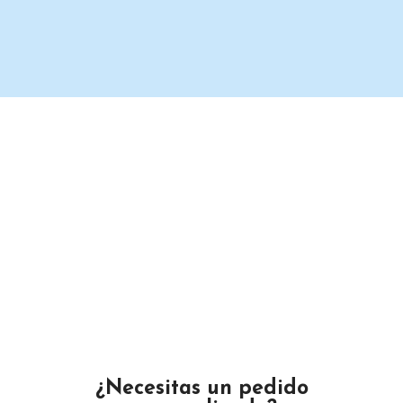
Un proveedor de productos de limpieza serio y confiable.
Maximino Ávila Camacho N°4122 ,, Buena Vista, Puebla,
México
Teléfono: 2225 638432
Email: gustamar.mx@gmail.com
¿Necesitas un pedido