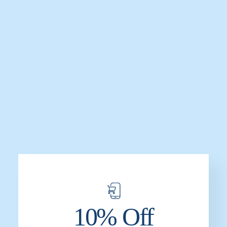
Secador de Manos Cyclone G-CO5S
Secador de Manos G-CO5W
Cyclone
$
17,632.0
$
14,567.0
$
17,632.0
$
14,567.0
AÑADIR AL CARRITO
AÑADIR AL CARRITO
-23%
-23%
10% Off