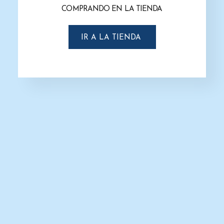
Secador de Manos G-CO4P Cyclone
Secador de Manos G-CO4S Cyclone
COMPRANDO EN LA TIENDA
$
11,386.0
$
8,758.0
$
11,386.0
$
8,758.0
AÑADIR AL CARRITO
AÑADIR AL CARRITO
IR A LA TIENDA
-23%
-12%
Secador de Manos G-CO4B Cyclone
Secador de manos G-CO2AS
Cyclone
$
11,386.0
$
8,758.0
$
9,645.0
$
8,487.0
AÑADIR AL CARRITO
AÑADIR AL CARRITO