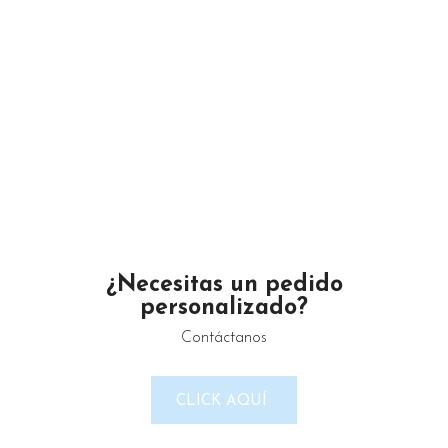
AÑADIR AL CARRITO
AÑADIR AL CARRITO
1
2
¿Necesitas un pedido
personalizado?
Un proveedor de productos de limpieza serio y confiable.
Contáctanos
Maximino Ávila Camacho N°4122 ,, Buena Vista, Puebla,
CLICK AQUÍ
México
Teléfono: 2225 638432