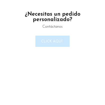
Email: gustamar.mx@gmail.com
¿Necesitas un pedido
personalizado?
Contáctanos
LINKS DEL SITIO
Política de Privacidad
CLICK AQUÍ
Términos & Condiciones
Reembolso y devoluciones
Contacto
Noticias
Nosotros
Tienda