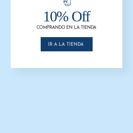
10% Off
Mostrar Opciones
Filtros
COMPRANDO EN LA TIENDA
-4%
IR A LA TIENDA
Dispensador de Papel Higiénico-
Blanco – Titán – G-8002W –
Gustamar
$
319.3
$
307.5
AÑADIR AL CARRITO