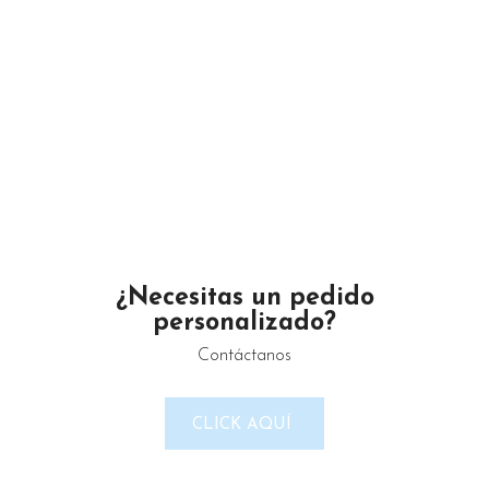
Un proveedor de productos de limpieza serio y confiable.
Maximino Ávila Camacho N°4122 ,, Buena Vista, Puebla,
México
Teléfono: 2225 638432
¿Necesitas un pedido
personalizado?
Email: gustamar.mx@gmail.com
Contáctanos
CLICK AQUÍ
LINKS DEL SITIO