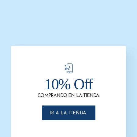
Jabonera / Dispensador De Gel
Jabonera / Dispensador De Gel o
Antibacterial o Jabón Líquido
Jabón Forte Gustamar G-F4364-BT
Rellenable, Empotrable y Manual
$
246.1
$
190.0
Forte Gustamar G-F320-GN
$
428.0
$
245.0
AÑADIR AL CARRITO
AÑADIR AL CARRITO
10% Off
-31%
-22%
COMPRANDO EN LA TIENDA
IR A LA TIENDA