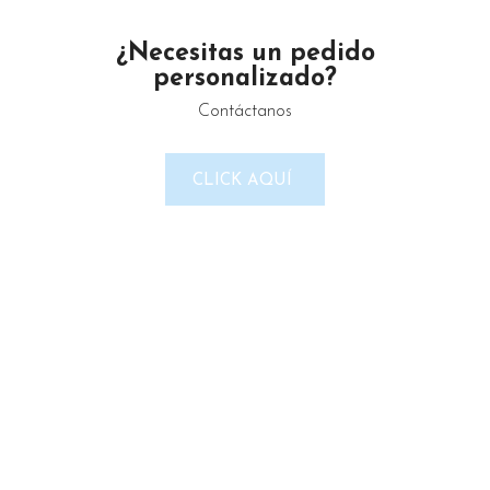
Email: gustamar.mx@gmail.com
¿Necesitas un pedido
personalizado?
Contáctanos
LINKS DEL SITIO
CLICK AQUÍ
Política de Privacidad
Términos & Condiciones
Reembolso y devoluciones
Contacto
Noticias
Nosotros
Tienda