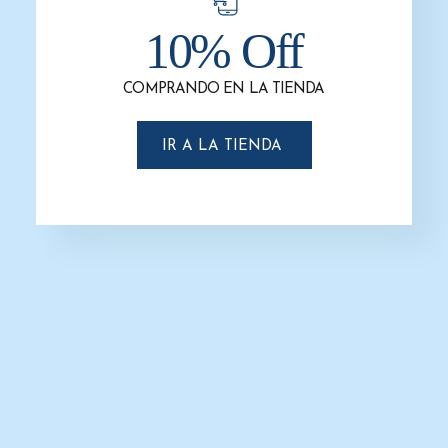
10% Off
Mostrar Opciones
Filtros
COMPRANDO EN LA TIENDA
-31%
IR A LA TIENDA
Cesto de basura /Papelera Vaivén
Tapa Balancín 10 litros Verde
$
354.9
$
244.8
AÑADIR AL CARRITO