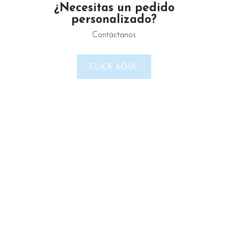
¿Necesitas un pedido
personalizado?
Contáctanos
LINKS DEL SITIO
CLICK AQUÍ
Política de Privacidad
Términos & Condiciones
Reembolso y devoluciones
Contacto
Noticias
Nosotros
Tienda