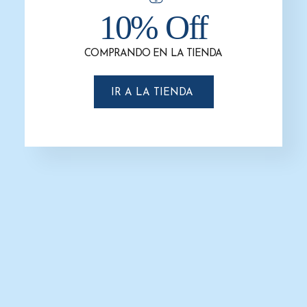
10% Off
-37%
COMPRANDO EN LA TIENDA
IR A LA TIENDA
Dispensador de Papel Higiénico
Humo Titán Gustamar G-8511F
$
760.4
$
480.7
AÑADIR AL CARRITO