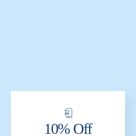
Secador de Manos G-CO5W
Secador de Manos Cyclone G-
Cyclone
CO2B-VE
$
17,632.0
$
14,567.0
$
8,012.0
$
6,163.0
AÑADIR AL CARRITO
AÑADIR AL CARRITO
-23%
-17%
10% Off