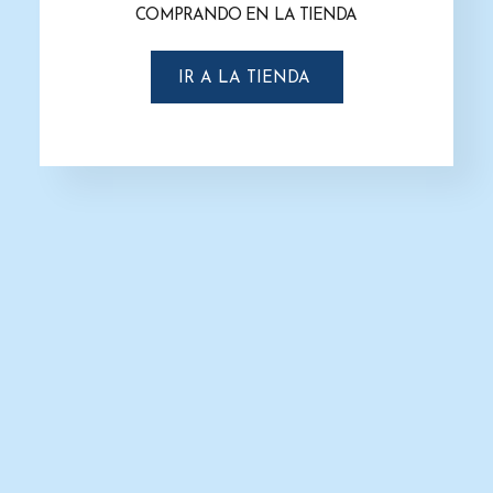
Secador de manos G-CO2P-HE
Secador de Manos Cyclone G-CO5S
COMPRANDO EN LA TIENDA
Cyclone
$
17,632.0
$
14,567.0
$
8,012.0
$
6,163.0
AÑADIR AL CARRITO
IR A LA TIENDA
AÑADIR AL CARRITO
-23%
-23%
Secador de Manos G-CO4P Cyclone
Secador de Manos G-CO4S Cyclone
$
11,386.0
$
8,758.0
$
11,386.0
$
8,758.0
AÑADIR AL CARRITO
AÑADIR AL CARRITO