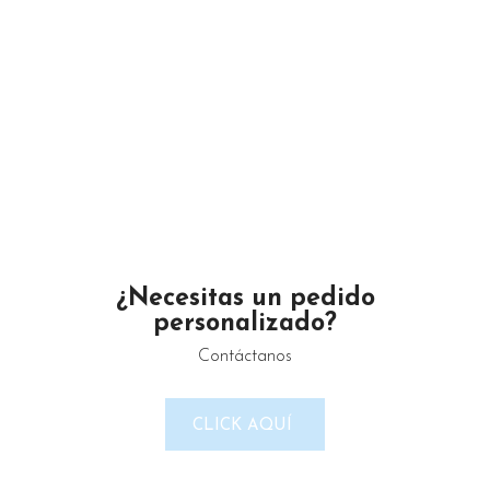
AÑADIR AL CARRITO
AÑADIR AL CARRITO
1
2
¿Necesitas un pedido
personalizado?
Un proveedor de productos de limpieza serio y confiable.
Contáctanos
Maximino Ávila Camacho N°4122 ,, Buena Vista, Puebla,
México
CLICK AQUÍ
Teléfono: 2225 638432