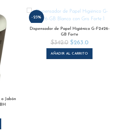
-23%
-26%
Dispensador de Papel Higiénico G-F2426-
GB Forte
$
342.0
$
263.0
AÑADIR AL CARRITO
 o Jabón
Dispens
-BH
Líquido
y Man