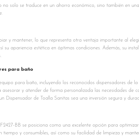
sto no solo se traduce en un ahorro económico, sino también en un
e.
mpiar y mantener, lo que representa otra ventaja importante al el
 su apariencia estética en óptimas condiciones. Además, su instal
.
ores para baño
 equipo para baño, incluyendo los reconocidos dispensadores de la
asesorar y atender de forma personalizada las necesidades de cad
e un Dispensador de Toalla Sanitas sea una inversión segura y dura
F2427-BB se posiciona como una excelente opción para optimizar la
o en tiempo y consumibles, así como su facilidad de limpieza y man