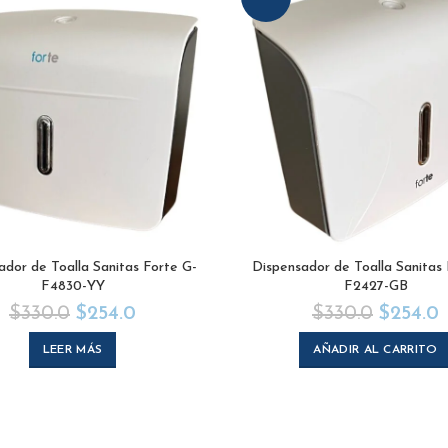
ador de Toalla Sanitas Forte G-
Dispensador de Toalla Sanitas 
F4830-YY
F2427-GB
$
330.0
$
254.0
$
330.0
$
254.0
LEER MÁS
AÑADIR AL CARRITO