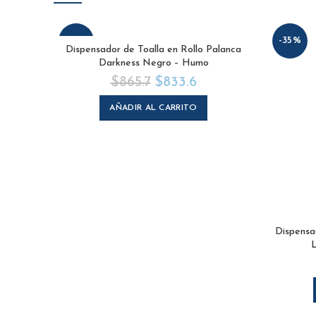
-4%
-35%
Dispensador de Toalla en Rollo Palanca
Darkness Negro – Humo
$
865.7
$
833.6
AÑADIR AL CARRITO
Dispensa
L