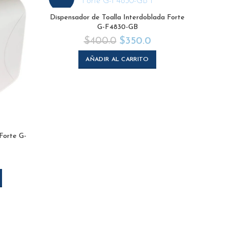
Dispensador de Toalla Interdoblada Forte
G-F4830-GB
$
400.0
$
350.0
AÑADIR AL CARRITO
Forte G-