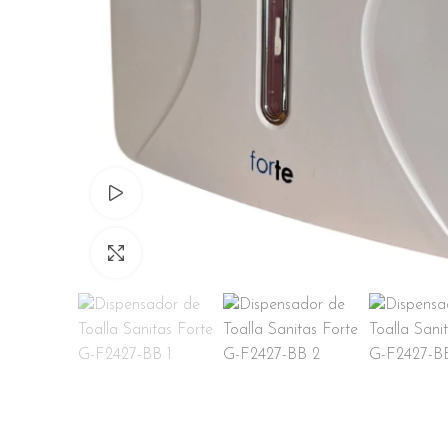
Ver Video
Click para Agrandar