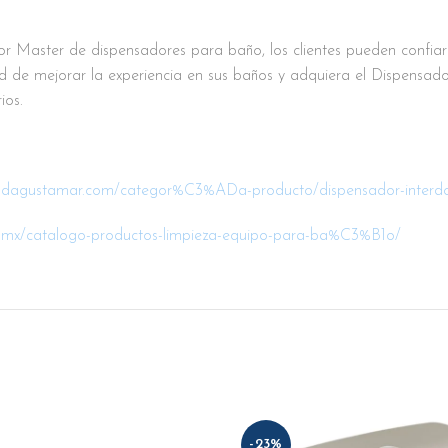
idor Master de dispensadores para baño, los clientes pueden confi
ad de mejorar la experiencia en sus baños y adquiera el Dispensad
ios.
iendagustamar.com/categor%C3%ADa-producto/dispensador-interd
.mx/catalogo-productos-limpieza-equipo-para-ba%C3%B1o/
-23%