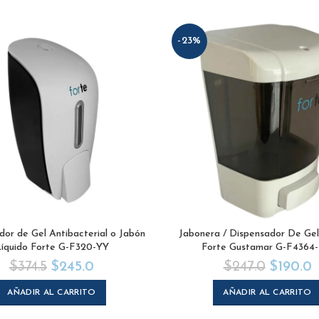
-23%
dor de Gel Antibacterial o Jabón
Jabonera / Dispensador De Gel
íquido Forte G-F320-YY
Forte Gustamar G-F4364
$
374.5
$
245.0
$
247.0
$
190.0
AÑADIR AL CARRITO
AÑADIR AL CARRITO