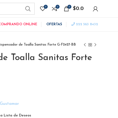
0
0
0
$
0.0
 COMPRANDO ONLINE
OFERTAS
222 563 8432
ispensador de Toalla Sanitas Forte G-F2427-BB
e Toalla Sanitas Forte
 Gustamar
a Lista de Deseos