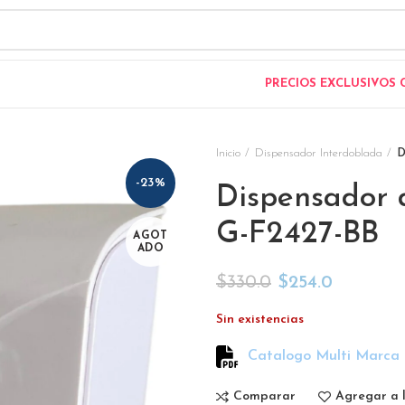
PRECIOS EXCLUSIVOS
Inicio
Dispensador Interdoblada
D
-23%
Dispensador d
G-F2427-BB
AGOT
ADO
$
330.0
$
254.0
Sin existencias
Catalogo Multi Marca
Comparar
Agregar a l