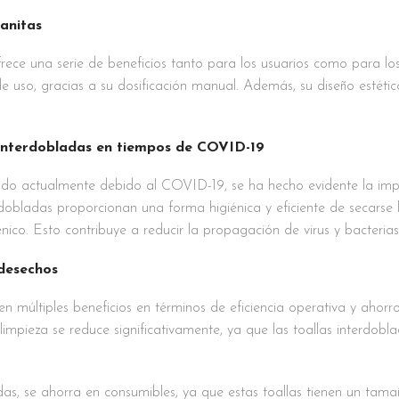
Sanitas
ece una serie de beneficios tanto para los usuarios como para lo
 de uso, gracias a su dosificación manual. Además, su diseño estéti
 Interdobladas en tiempos de COVID-19
do actualmente debido al COVID-19, se ha hecho evidente la impo
rdobladas proporcionan una forma higiénica y eficiente de secarse 
ico. Esto contribuye a reducir la propagación de virus y bacterias,
 desechos
en múltiples beneficios en términos de eficiencia operativa y ahorr
mpieza se reduce significativamente, ya que las toallas interdobl
ladas, se ahorra en consumibles, ya que estas toallas tienen un t