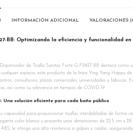
N
INFORMACIÓN ADICIONAL
VALORACIONES (
7-BB: Optimizando la eficiencia y funcionalidad en 
Dispensador de Toalla Sanitas Forte G-F2427-BB destaca como una
cualquier espacio, este producto de la línea Ying Yang Happy de l
antros, consultorios, plazas comerciales, universidades y fábricas. 
allas, así como su relevancia en tiempos de COVID-19.
: Una solución eficiente para cada baño público
u capacidad para proporcionar toallas interdobladas de forma rápi
legante color blanco y presenta unas dimensiones de 22.5 cm x 28
o ABS, le otorga una alta resistencia a golpes y caídas, asegurando