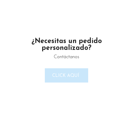
-23%
-23%
AGOT
ADO
¿Necesitas un pedido
personalizado?
Contáctanos
Jabonera / Dispensador De Gel
Dispensador de Toalla Sanitas
o Jabón Forte Gustamar G-
Forte G-F4830-YY
F4364-NT
CLICK AQUÍ
$
330.0
$
254.0
$
246.1
$
190.0
LEER MÁS
AÑADIR AL CARRITO