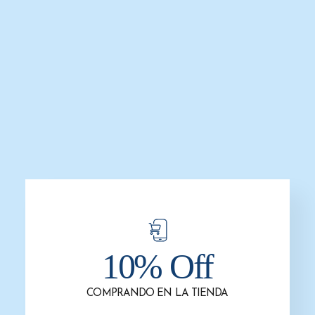
AÑADIR AL CARRITO
Catalogo Multi Marca Gustamar
Comparar
Agregar a la Lista de Deseos
Compartir
DESCRIPCIÓN
Dispensador Sanitas Acero Inoxidable Satinado
– G-228SS – Titán – Gustamar
Introducción:
10% Off
El Dispensador Sanitas Acero Inoxidable Satinado – G-
228SS – Titán – Gustamar fusiona diseño y utilidad para
COMPRANDO EN LA TIENDA
ofrecer una solución higiénica de calidad superior. Este