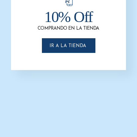
10% Off
Mostrar Opciones
Filtros
COMPRANDO EN LA TIENDA
-4%
IR A LA TIENDA
Dispensador Sanitas Acero
Inoxidable Satinado – G-228SS –
Titán – Gustamar
$
1,142.0
$
1,100.0
AÑADIR AL CARRITO