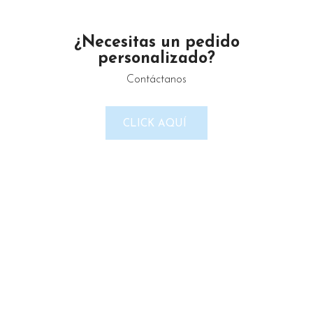
Email: gustamar.mx@gmail.com
¿Necesitas un pedido
personalizado?
Contáctanos
LINKS DEL SITIO
Política de Privacidad
CLICK AQUÍ
Términos & Condiciones
Reembolso y devoluciones
Contacto
Noticias
Nosotros
Tienda