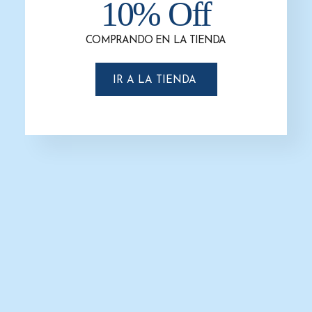
10% Off
COMPRANDO EN LA TIENDA
IR A LA TIENDA
Dispensador de Jabón Rellenable
Futura AC54000
$
1,900.0
$
1,700.0
AÑADIR AL CARRITO