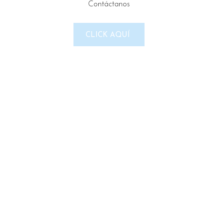
Contáctanos
LINKS DEL SITIO
CLICK AQUÍ
Política de Privacidad
Términos & Condiciones
Reembolso y devoluciones
Contacto
Noticias
Nosotros
Tienda
REDES SOCIALES