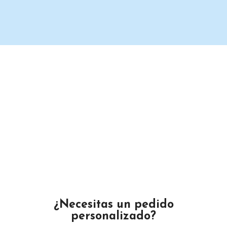
Un proveedor de productos de limpieza serio y confiable.
Maximino Ávila Camacho N°4122 ,, Buena Vista, Puebla,
México
Teléfono: 2225 638432
Email: gustamar.mx@gmail.com
¿Necesitas un pedido
personalizado?