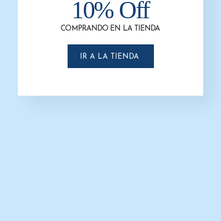
10% Off
COMPRANDO EN LA TIENDA
IR A LA TIENDA
Dispensador de Jabón Rellenable
Futura AC54000
$
1,900.0
$
1,700.0
AÑADIR AL CARRITO