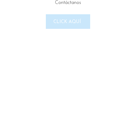
Contáctanos
LINKS DEL SITIO
CLICK AQUÍ
Política de Privacidad
Términos & Condiciones
Reembolso y devoluciones
Contacto
Noticias
Nosotros
Tienda
REDES SOCIALES