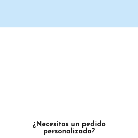
Un proveedor de productos de limpieza serio y confiable.
Maximino Ávila Camacho N°4122 ,, Buena Vista, Puebla,
México
Teléfono: 2225 638432
Email: gustamar.mx@gmail.com
¿Necesitas un pedido
personalizado?